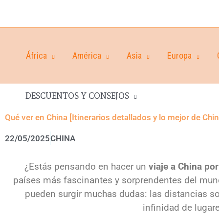
África
América
Asia
Europa
DESCUENTOS Y CONSEJOS
Qué ver en China [Itinerarios detallados y lo mejor de Chin
22/05/2025
CHINA
¿Estás pensando en hacer un
viaje a China por
países más fascinantes y sorprendentes del mun
pueden surgir muchas dudas: las distancias son
infinidad de lugare