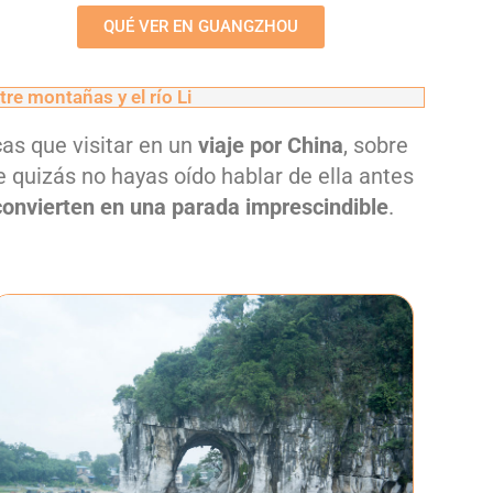
QUÉ VER EN GUANGZHOU
tre montañas y el río Li
as que visitar en un
viaje por China
, sobre
e quizás no hayas oído hablar de ella antes
 convierten en una parada imprescindible
.