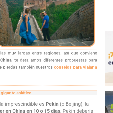
cias muy largas entre regiones, así que conviene
 China
, te detallamos diferentes propuestas para
o te pierdas también nuestros
consejos para viajar a
l gigante asiático
ada imprescindible es
Pekín
(o Beijing), la
er en China en 10 o 15 días
, Pekín debería