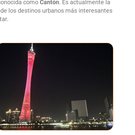
 conocida como
Cantón
. Es actualmente la
 de los destinos urbanos más interesantes
tar.