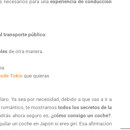
es necesarios para una
experiencia de conducción
al transporte público
:
bles
de otra manera.
ea.
esde Tokio
que quieras
laro. Ya sea por necesidad, debido a que vas a ir a
un romántico, te mostramos
todos los secretos de la
endrás ahora seguro es,
¿cómo consigo un coche?
.
uilar un coche en Japón si eres
giri
. Esa afirmación