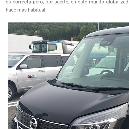
es correcta pero, por suerte, en este mundo globalizad
hace más habitual..