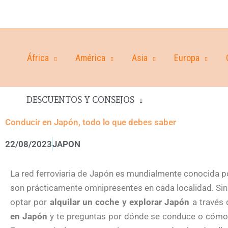
África
América
Asia
Europa
DESCUENTOS Y CONSEJOS
Conducir en Japón, todo lo que debes saber
22/08/2023
JAPON
La red ferroviaria de Japón es mundialmente conocida por
son prácticamente omnipresentes en cada localidad. Sin
optar por
alquilar un coche y explorar Japón
a través 
en Japón
y te preguntas por dónde se conduce o cómo 