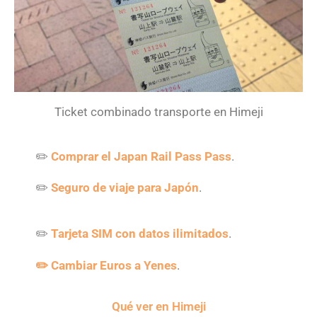
Ticket combinado transporte en Himeji
✏️
Comprar el Japan Rail Pass Pass
.
✏️
Seguro de viaje para Japón
.
✏️
Tarjeta SIM con datos ilimitados
.
✏️ Cambiar Euros a Yenes
.
Qué ver en Himeji