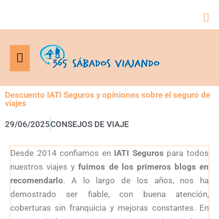
Bus
Menú
principal
Descuento IATI Seguros y opiniones sobre el seguro de
viajes
29/06/2025
CONSEJOS DE VIAJE
Desde 2014 confiamos en
IATI Seguros
para todos
nuestros viajes y
fuimos de los primeros blogs en
recomendarlo
. A lo largo de los años, nos ha
demostrado ser fiable, con buena atención,
coberturas sin franquicia y mejoras constantes. En