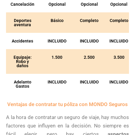
Cancelación
Opcional
Opcional
Opcional
Deportes
Básico
Completo
Completo
aventura
Accidentes
INCLUIDO
INCLUIDO
INCLUIDO
Equipaje:
1.500
2.500
3.500
Robo y
daños
Adelanto
INCLUIDO
INCLUIDO
INCLUIDO
Gastos
Ventajas de contratar tu póliza con MONDO Seguros
A la hora de contratar un seguro de viaje, hay muchos
factores que influyen en la decisión. No siempre es
fácil elegir, pero hay ciertos
aspectos