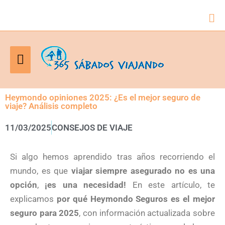
Bus
Menú
principal
Heymondo opiniones 2025: ¿Es el mejor seguro de
viaje? Análisis completo
11/03/2025
CONSEJOS DE VIAJE
Si algo hemos aprendido tras años recorriendo el
mundo, es que
viajar siempre asegurado no es una
opción
,
¡es una necesidad!
En este artículo, te
explicamos
por qué Heymondo Seguros es el mejor
seguro para 2025
, con información actualizada sobre