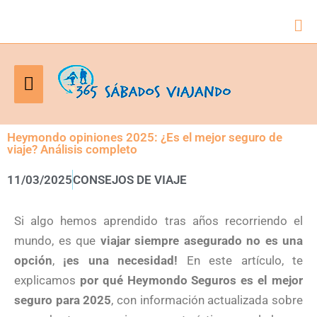
Bus
Menú
principal
Heymondo opiniones 2025: ¿Es el mejor seguro de
viaje? Análisis completo
11/03/2025
CONSEJOS DE VIAJE
Si algo hemos aprendido tras años recorriendo el
mundo, es que
viajar siempre asegurado no es una
opción
,
¡es una necesidad!
En este artículo, te
explicamos
por qué Heymondo Seguros es el mejor
seguro para 2025
, con información actualizada sobre