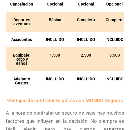
Cancelación
Opcional
Opcional
Opcional
Deportes
Básico
Completo
Completo
aventura
Accidentes
INCLUIDO
INCLUIDO
INCLUIDO
Equipaje:
1.500
2.500
3.500
Robo y
daños
Adelanto
INCLUIDO
INCLUIDO
INCLUIDO
Gastos
Ventajas de contratar tu póliza con MONDO Seguros
A la hora de contratar un seguro de viaje, hay muchos
factores que influyen en la decisión. No siempre es
fácil elegir, pero hay ciertos
aspectos