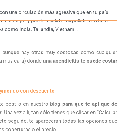
con una circulación más agresiva que en tu país.
 la mejor y pueden salirte sarpullidos en la piel
s como India, Tailandia, Vietnam…
, aunque hay otras muy costosas como cualquier
da muy cara) donde
una apendicitis te puede costar
Heymondo con descuento
te post o en nuestro blog
para que te aplique de
. Una vez allí, tan sólo tienes que clicar en “Calcular
 Acto seguido, te aparecerán todas las opciones que
as coberturas o el precio.