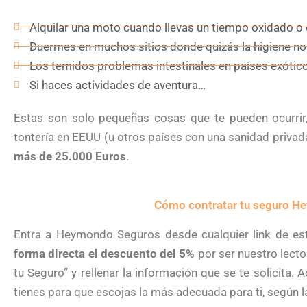
Alquilar una moto cuando llevas un tiempo oxidado o 
Duermes en muchos sitios donde quizás la higiene no es
Los temidos problemas intestinales en países exótico
Si haces actividades de aventura…
Estas son solo pequeñas cosas que te pueden ocurrir
tontería en EEUU (u otros países con una sanidad priva
más de 25.000 Euros
.
Cómo contratar tu seguro 
Entra a Heymondo Seguros desde cualquier link de es
forma directa el descuento del 5%
por ser nuestro lector
tu Seguro” y rellenar la información que se te solicita.
tienes para que escojas la más adecuada para ti, según l