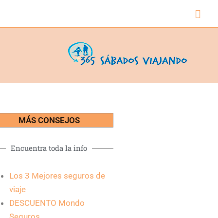
Busc
MÁS CONSEJOS
Encuentra toda la info
Los 3 Mejores seguros de
viaje
DESCUENTO Mondo
Seguros