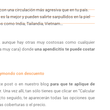
con una circulación más agresiva que en tu país.
 la mejor y pueden salirte sarpullidos en la piel
s como India, Tailandia, Vietnam…
, aunque hay otras muy costosas como cualquier
da muy cara) donde
una apendicitis te puede costar
Heymondo con descuento
te post o en nuestro blog
para que te aplique de
. Una vez allí, tan sólo tienes que clicar en “Calcular
 Acto seguido, te aparecerán todas las opciones que
as coberturas o el precio.