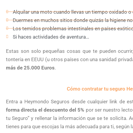
Alquilar una moto cuando llevas un tiempo oxidado o 
Duermes en muchos sitios donde quizás la higiene no es
Los temidos problemas intestinales en países exótico
Si haces actividades de aventura…
Estas son solo pequeñas cosas que te pueden ocurrir
tontería en EEUU (u otros países con una sanidad priva
más de 25.000 Euros
.
Cómo contratar tu seguro 
Entra a Heymondo Seguros desde cualquier link de es
forma directa el descuento del 5%
por ser nuestro lector
tu Seguro” y rellenar la información que se te solicita.
tienes para que escojas la más adecuada para ti, según l