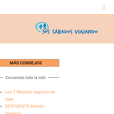
Busc
MÁS CONSEJOS
Encuentra toda la info
Los 3 Mejores seguros de
viaje
DESCUENTO Mondo
Seguros