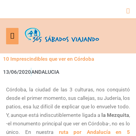
Bus
Menú
principal
10 Imprescindibles que ver en Córdoba
13/06/2020
ANDALUCIA
Córdoba, la ciudad de las 3 culturas, nos conquistó
desde el primer momento, sus callejas, su Judería, los
patios, esa luz difícil de explicar que lo envuelve todo.
Y, aunque está indiscutiblemente ligada a
la Mezquita
,
-el monumento principal que ver en Córdoba-, no es lo
único. En nuestra
ruta por Andalucía en 5