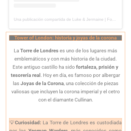
Una publicación compartida de Luke & Jermaine | Food Blog (@bloopingonfood)
Tower of London: historia y joyas de la corona
La
Torre de Londres
es uno de los lugares más
emblemáticos y con más historia de la ciudad.
Este antiguo castillo ha sido
fortaleza, prisión y
tesorería real
. Hoy en día, es famoso por albergar
las
Joyas de la Corona
, una colección de piezas
valiosas que incluyen la corona imperial y el cetro
con el diamante Cullinan.
💡
Curiosidad:
La Torre de Londres es custodiada
por los
Yeoman Warders
, más conocidos como