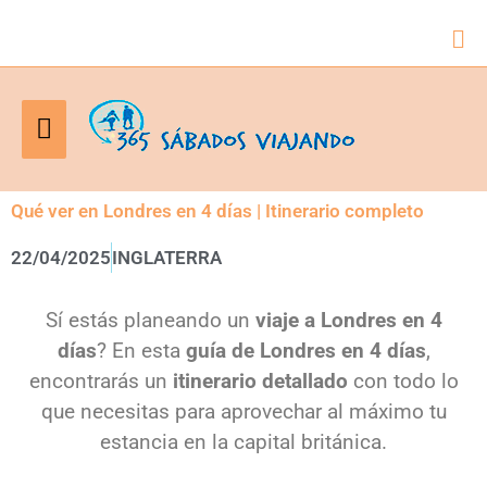
Bus
Menú
principal
Qué ver en Londres en 4 días | Itinerario completo
22/04/2025
INGLATERRA
Sí estás planeando un
viaje a Londres en 4
días
? En esta
guía de Londres en 4 días
,
encontrarás un
itinerario detallado
con todo lo
que necesitas para aprovechar al máximo tu
estancia en la capital británica.