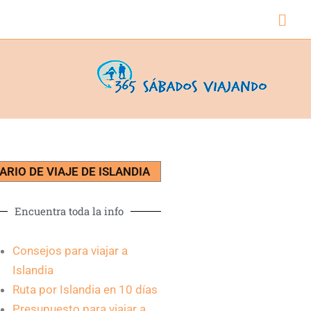
Busc
IARIO DE VIAJE DE ISLANDIA
Encuentra toda la info
Consejos para viajar a
Islandia
Ruta por Islandia en 10 días
Presupuesto para viajar a