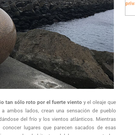
pri
io tan sólo roto por el fuerte viento
y el oleaje que
ve a ambos lados, crean una sensación de pueblo
ndose del frío y los vientos atlánticos. Mientras
or conocer lugares que parecen sacados de esas