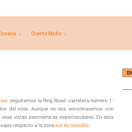
Oceanía
Oriente Medio
D
días
, seguiremos la Ring Road -carretera número 1-
ordos del este. Aunque no nos encontraremos con
unas vistas panorámicas espectaculares. En esta
sajes respecto a la zona
sur de Islandia
.