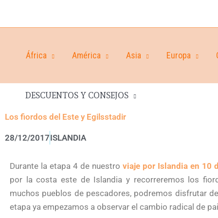
África
América
Asia
Europa
DESCUENTOS Y CONSEJOS
Los fiordos del Este y Egilsstadir
28/12/2017
ISLANDIA
Durante la etapa 4 de nuestro
viaje por Islandia en 10 
por la costa este de Islandia y recorreremos los fi
muchos pueblos de pescadores, podremos disfrutar de 
etapa ya empezamos a observar el cambio radical de pai