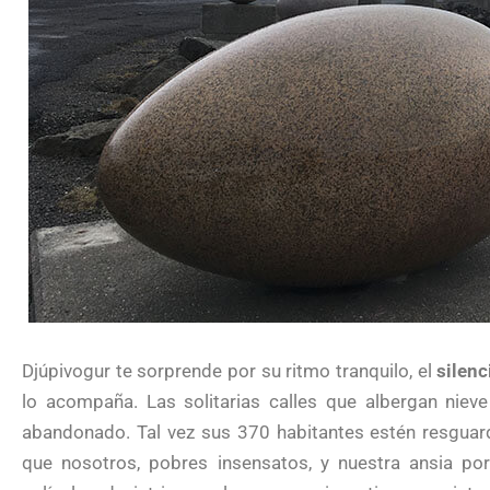
Djúpivogur te sorprende por su ritmo tranquilo, el
silenc
lo acompaña. Las solitarias calles que albergan nie
abandonado. Tal vez sus 370 habitantes estén resguardá
que nosotros, pobres insensatos, y nuestra ansia p