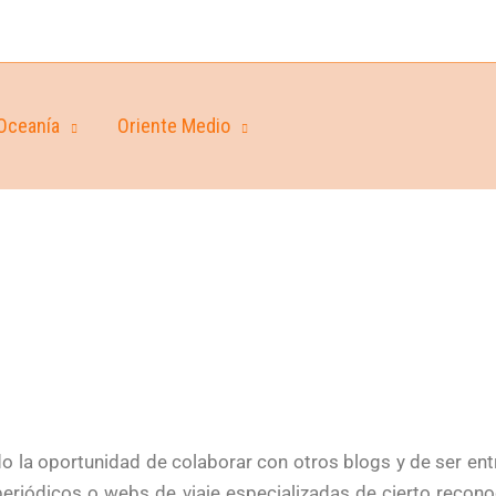
Oceanía
Oriente Medio
la oportunidad de colaborar con otros blogs y de ser en
riódicos o webs de viaje especializadas de cierto recono