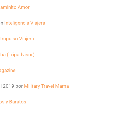
aminito Amor
en
Inteligencia Viajera
n
Impulso Viajero
ba (Tripadvisor)
agazine
ol 2019 por
Military Travel Mama
os y Baratos