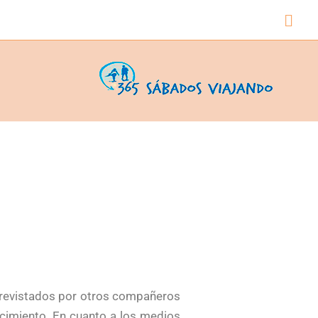
Busc
trevistados por otros compañeros
cimiento. En cuanto a los medios