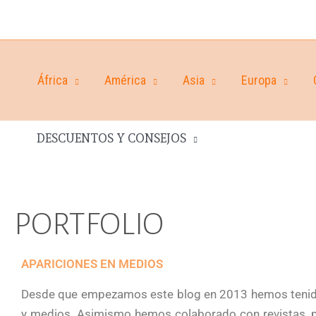
África
América
Asia
Europa
DESCUENTOS Y CONSEJOS
PORTFOLIO
APARICIONES EN MEDIOS
Desde que empezamos este blog en 2013 hemos tenido 
y medios. Asimismo hemos colaborado con revistas, pe