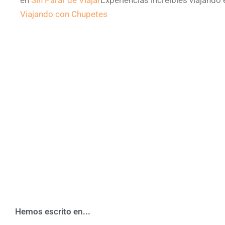
en
Sin Parar de Viajar
Experiencias increíbles viajando 
Viajando con Chupetes
Hemos escrito en...