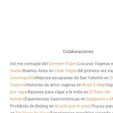
Colaboraciones
Así me contagié del
Germen Viajero
Locuras Viajeras 
Suelas
Buenos Aires en
Lilián Viajera
Mi primera vez vi
Cosmopolilla
Mejores escapadas de San Valentín en
D
Viajeros
Historias de amor viajeras en
Road 2 Help
Viaj
por viajar
Razones para viajar a la India en
El Paso del
hombre
Experiencias Gastronómicas en
Gazpacho y M
Prohibida de Beijing en
Al este por el oeste
Trucos para