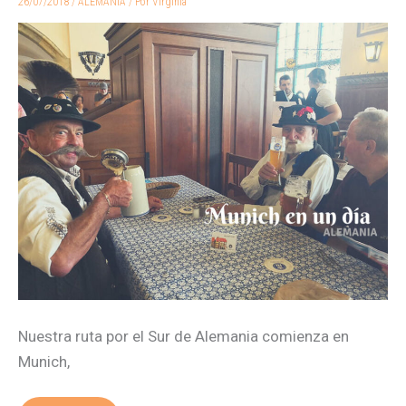
26/07/2018
/
ALEMANIA
/ Por
Virginia
saber
qué
ver
en
Múnich
en
un
día
Nuestra ruta por el Sur de Alemania comienza en
Munich,