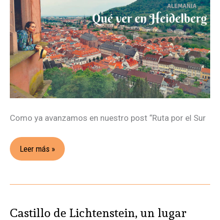
Ruta
por
la
Selva
Negra
Como ya avanzamos en nuestro post “Ruta por el Sur
Leer más »
Castillo de Lichtenstein, un lugar
Castillo