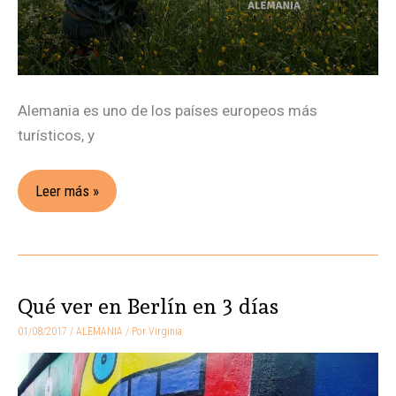
Alemania es uno de los países europeos más
turísticos, y
Leer más »
Qué ver en Berlín en 3 días
Qué
ver
01/08/2017
/
ALEMANIA
/ Por
Virginia
en
Berlín