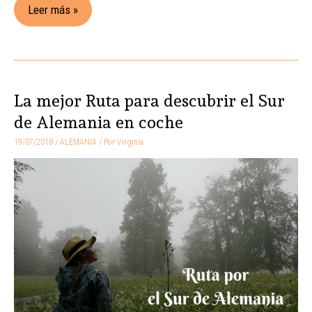
Leer más »
La mejor Ruta para descubrir el Sur
La
mejor
de Alemania en coche
Ruta
19/07/2018
/
ALEMANIA
/ Por
Virginia
para
descubrir
el
Sur
de
Alemania
en
coche