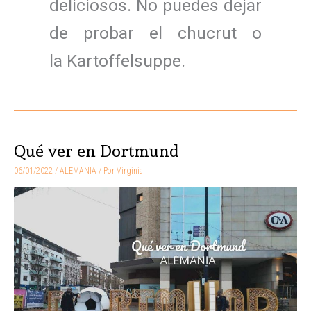
deliciosos. No puedes dejar
de probar el chucrut o
la Kartoffelsuppe.
Qué ver en Dortmund
Qué
ver
06/01/2022
/
ALEMANIA
/ Por
Virginia
en
Dortmund