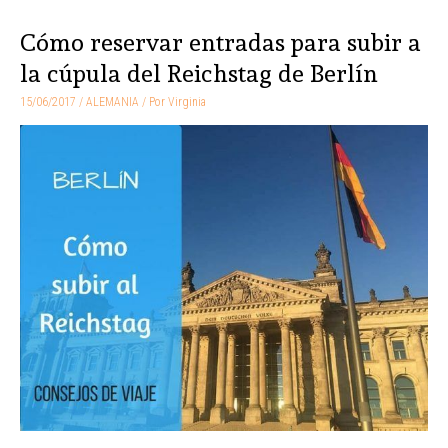
Cómo reservar entradas para subir a
Cómo
reservar
la cúpula del Reichstag de Berlín
entradas
15/06/2017
/
ALEMANIA
/ Por
Virginia
para
subir
a
la
cúpula
del
Reichstag
de
Berlín