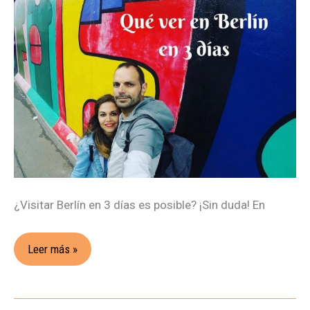
en
3
días
¿Visitar Berlín en 3 días es posible? ¡Sin duda! En
Leer más »