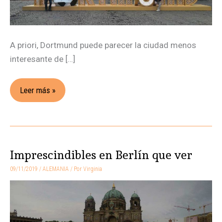
A priori, Dortmund puede parecer la ciudad menos
interesante de […]
Leer más »
Imprescindibles en Berlín que ver
Imprescindibles
en
09/11/2019
/
ALEMANIA
/ Por
Virginia
Berlín
que
ver