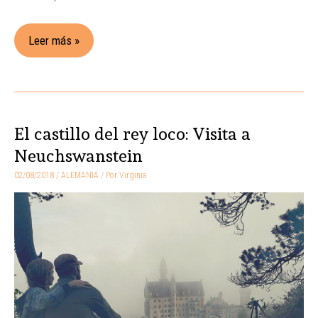
Leer más »
El castillo del rey loco: Visita a
El
castillo
Neuchswanstein
del
02/08/2018
/
ALEMANIA
/ Por
Virginia
rey
loco:
Visita
a
Neuchswanstein