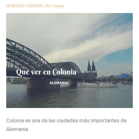
y
06/09/2018
/
ALEMANIA
/ Por
Virginia
qué
ver
en
Colonia
en
un
día
Colonia es una de las ciudades más importantes de
Alemania.