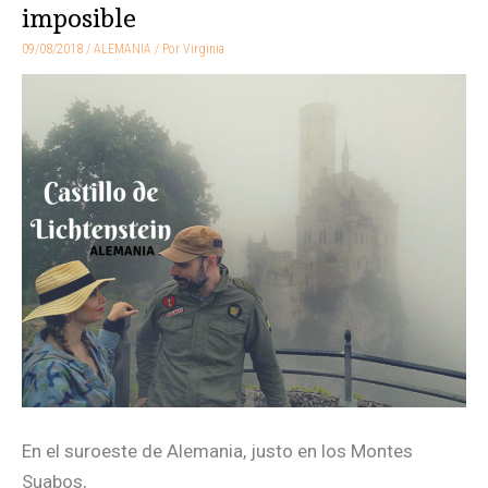
de
imposible
Lichtenstein,
09/08/2018
/
ALEMANIA
/ Por
Virginia
un
lugar
imposible
En el suroeste de Alemania, justo en los Montes
Suabos,