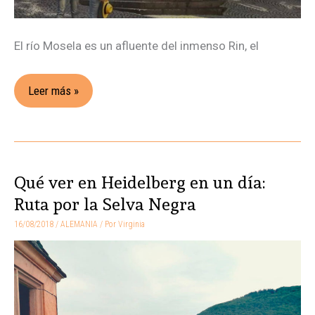
El río Mosela es un afluente del inmenso Rin, el
Leer más »
Qué ver en Heidelberg en un día:
Qué
ver
Ruta por la Selva Negra
en
16/08/2018
/
ALEMANIA
/ Por
Virginia
Heidelberg
en
un
día: