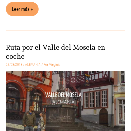
Leer más »
Ruta por el Valle del Mosela en
Ruta
por
coche
el
23/08/2018
/
ALEMANIA
/ Por
Virginia
Valle
del
Mosela
en
coche