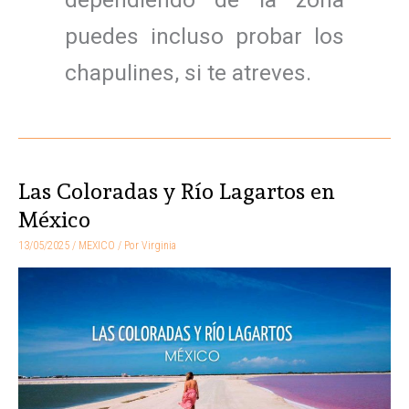
puedes incluso probar los
chapulines, si te atreves.
Las Coloradas y Río Lagartos en
Las
Coloradas
México
y
13/05/2025
/
MEXICO
/ Por
Virginia
Río
Lagartos
en
México