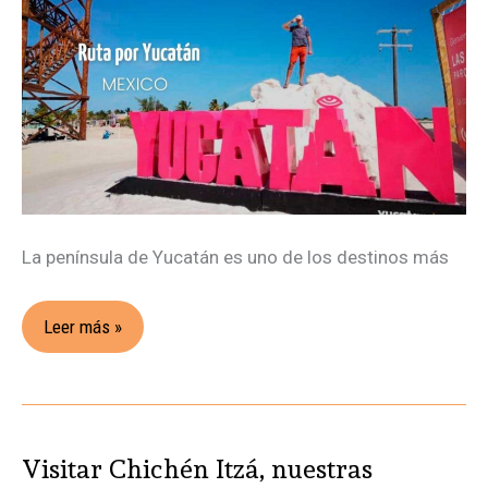
península
de
Yucatán
La península de Yucatán es uno de los destinos más
Leer más »
Visitar Chichén Itzá, nuestras
Visitar