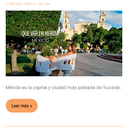
en
27/09/2022
/
MEXICO
/ Por
Fran
Mérida,
México.
Nuestros
imprescindibles
Mérida es la capital y ciudad más poblada de Yucatán.
Leer más »