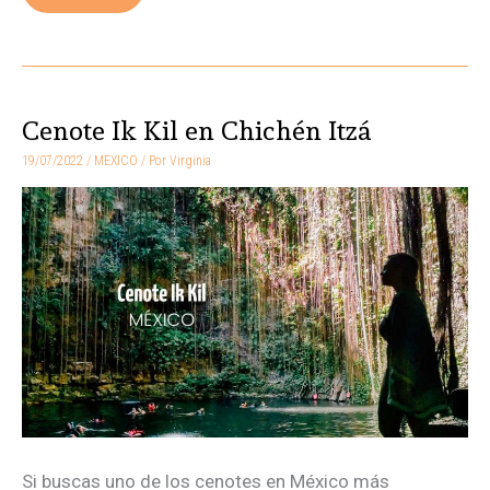
Cenote Ik Kil en Chichén Itzá
Cenote
Ik
19/07/2022
/
MEXICO
/ Por
Virginia
Kil
en
Chichén
Itzá
Si buscas uno de los cenotes en México más