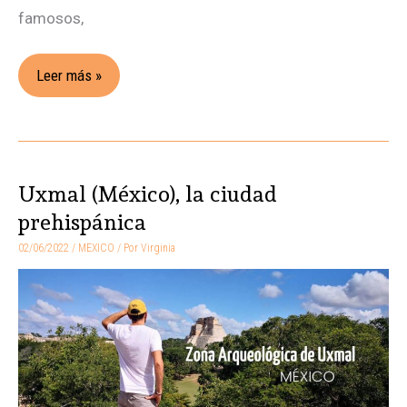
famosos,
Leer más »
Uxmal (México), la ciudad
Uxmal
(México),
prehispánica
la
02/06/2022
/
MEXICO
/ Por
Virginia
ciudad
prehispánica