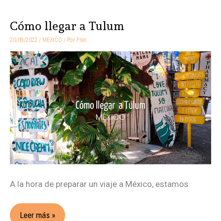
Cómo llegar a Tulum
Cómo
llegar
20/09/2022
/
MEXICO
/ Por
Fran
a
Tulum
A la hora de preparar un viaje a México, estamos
Leer más »