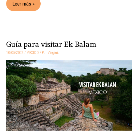
Leer más »
Guía para visitar Ek Balam
Guía
para
10/05/2022
/
MEXICO
/ Por
Virginia
visitar
Ek
Balam