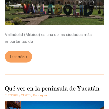
de
Yucatán
Valladolid (México) es una de las ciudades más
importantes de
Leer más »
Qué ver en la península de Yucatán
Qué
ver
31/03/2022
/
MEXICO
/ Por
Virginia
en
la