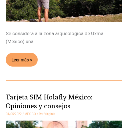
Se considera a la zona arqueológica de Uxmal
(México) una
Leer más »
Tarjeta SIM Holafly México:
Tarjeta
SIM
Opiniones y consejos
Holafly
31/05/2022
/
MEXICO
/ Por
Virginia
México: