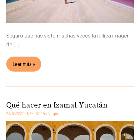
Seguro que has visto muchas veces la idílica imagen
de […]
Leer más »
Qué hacer en Izamal Yucatán
Qué
hacer
25/10/2022
/
MEXICO
/ Por
Virginia
en
Izamal
Yucatán