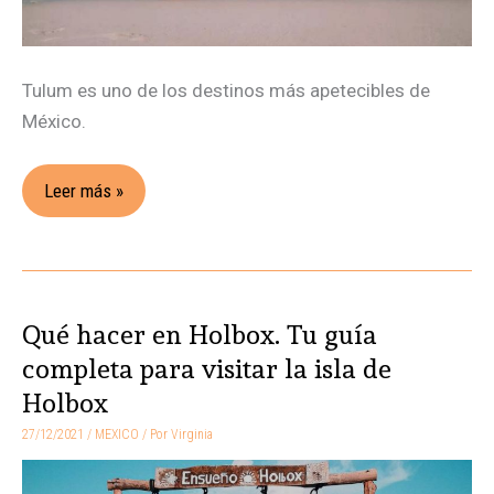
Tulum es uno de los destinos más apetecibles de
México.
Leer más »
Qué hacer en Holbox. Tu guía
Qué
hacer
completa para visitar la isla de
en
Holbox
Holbox.
27/12/2021
/
MEXICO
/ Por
Virginia
Tu
guía