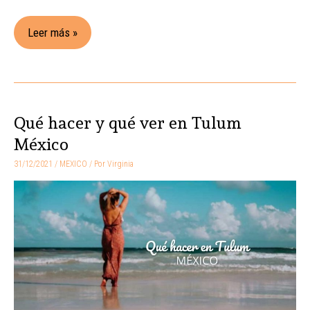
Leer más »
Qué hacer y qué ver en Tulum
Qué
hacer
México
y
31/12/2021
/
MEXICO
/ Por
Virginia
qué
ver
en
Tulum
México