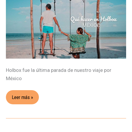
completa
para
visitar
la
isla
de
Holbox
Holbox fue la última parada de nuestro viaje por
México
Leer más »