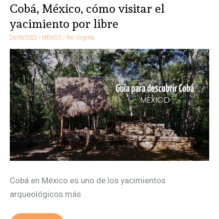
Cobá, México, cómo visitar el
Cobá,
México,
yacimiento por libre
cómo
26/05/2022
/
MEXICO
/ Por
Virginia
visitar
el
yacimiento
por
libre
Cobá en México es uno de los yacimientos
arqueológicos más