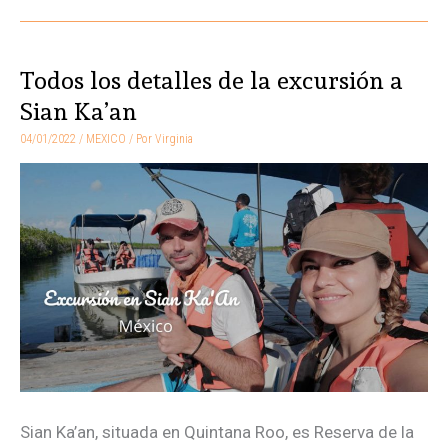
Todos los detalles de la excursión a
Todos
los
Sian Ka’an
detalles
04/01/2022
/
MEXICO
/ Por
Virginia
de
la
excursión
a
Sian
Ka’an
Sian Ka’an, situada en Quintana Roo, es Reserva de la