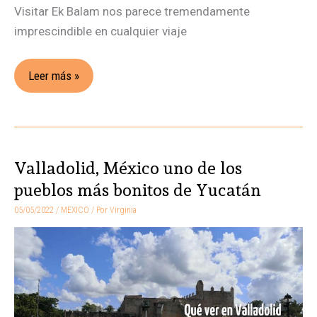
Visitar Ek Balam nos parece tremendamente
imprescindible en cualquier viaje
Leer más »
Valladolid, México uno de los
Valladolid,
México
pueblos más bonitos de Yucatán
uno
05/05/2022
/
MEXICO
/ Por
Virginia
de
los
pueblos
más
bonitos