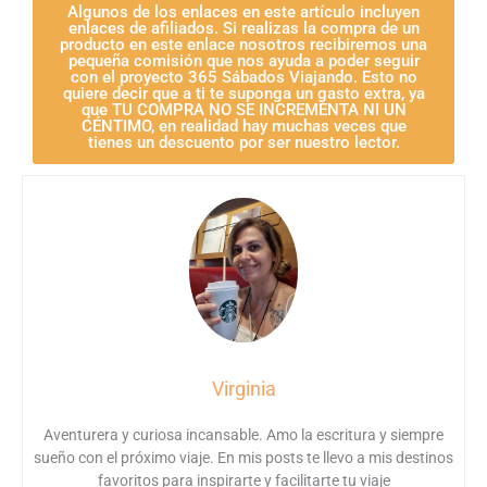
Algunos de los enlaces en este artículo incluyen
enlaces de afiliados. Si realizas la compra de un
producto en este enlace nosotros recibiremos una
pequeña comisión que nos ayuda a poder seguir
con el proyecto 365 Sábados Viajando. Esto no
quiere decir que a ti te suponga un gasto extra, ya
que TU COMPRA NO SE INCREMENTA NI UN
CÉNTIMO, en realidad hay muchas veces que
tienes un descuento por ser nuestro lector.
Virginia
Aventurera y curiosa incansable. Amo la escritura y siempre
sueño con el próximo viaje. En mis posts te llevo a mis destinos
favoritos para inspirarte y facilitarte tu viaje