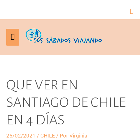
Bus
Menú
principal
QUE VER EN
SANTIAGO DE CHILE
EN 4 DÍAS
25/02/2021
/
CHILE
/ Por
Virginia