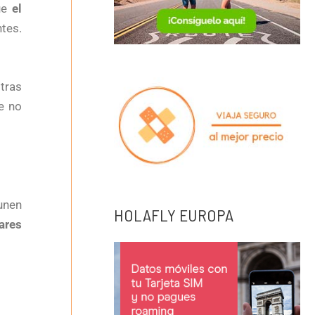
que
el
tes.
tras
e no
 unen
HOLAFLY EUROPA
ares