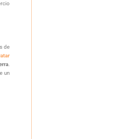
ercio
s de
atar
erra
.
de un