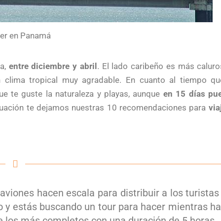
ver en Panamá
ca,
entre diciembre y abril
. El lado caribeño es más caluro
n clima tropical muy agradable. En cuanto al tiempo qu
 te guste la naturaleza y playas, aunque
en 15 días pu
inuación te dejamos nuestras 10 recomendaciones para
via
ones hacen escala para distribuir a los turistas
so y estás buscando un tour para hacer mientras h
 los más completos con una duración de 5 horas.