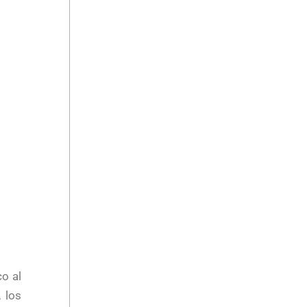
co al
 los