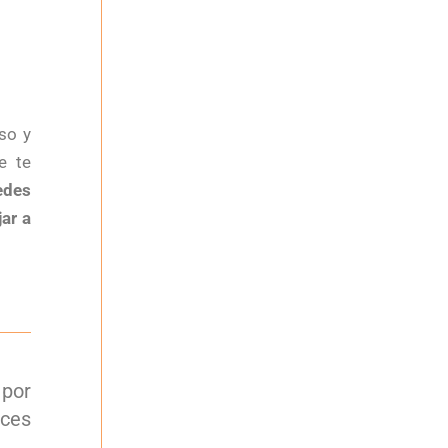
so y
e te
edes
jar a
 por
aces