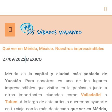
Bus
Menú
principal
Qué ver en Mérida, México. Nuestros imprescindibles
27/09/2022
MEXICO
Mérida es la
capital y ciudad más poblada de
Yucatán
. Para nosotros es uno de los lugares
imprescindibles que visitar en la península junto a
otras importantes ciudades como
Valladolid
o
Tulum
. A lo largo de este artículo queremos ayudarte
en tu viaje con lo más destacado
que ver en Mérida,