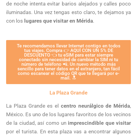
de noche intenta evitar barios alejados y calles poco
iluminadas. Una vez tengas esto claro, te dejamos ya
con los
lugares que visitar en Mérida
.
Te recomendamos llevar Internet contigo en todos
tus viajes. Compra 👉 AQUÍ CON UN 5% DE
DESCUENTO 👈 tu eSIM para estar siempre
conectado sin necesidad de cambiar la SIM ni tu
número de teléfono 📲. Un nuevo método más
sencillo para tener datos en el extranjero, tan fácil
como escanear el código QR que te llegará por e-
mail. 🔝
La Plaza Grande
La Plaza Grande es el
centro neurálgico de Mérida
,
México. Es uno de los lugares favoritos de los vecinos
de la ciudad, así como un
imprescindible que visitar
por el turista. En esta plaza vas a encontrar algunos