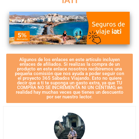
IATI
Algunos de los enlaces en este artículo incluyen
enlaces de afiliados. Si realizas la compra de un
producto en este enlace nosotros recibiremos una
pequeña comisión que nos ayuda a poder seguir con
el proyecto 365 Sábados Viajando. Esto no quiere
decir que a ti te suponga un gasto extra, ya que TU
COMPRA NO SE INCREMENTA NI UN CÉNTIMO, en
realidad hay muchas veces que tienes un descuento
por ser nuestro lector.