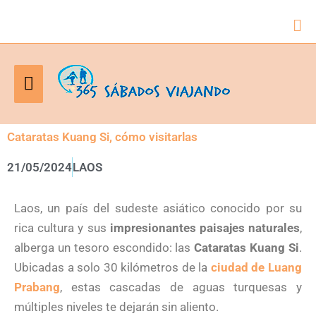
Bus
Menú
principal
Cataratas Kuang Si, cómo visitarlas
21/05/2024
LAOS
Laos, un país del sudeste asiático conocido por su
rica cultura y sus
impresionantes paisajes naturales
,
alberga un tesoro escondido: las
Cataratas Kuang Si
.
Ubicadas a solo 30 kilómetros de la
ciudad de Luang
Prabang
, estas cascadas de aguas turquesas y
múltiples niveles te dejarán sin aliento.