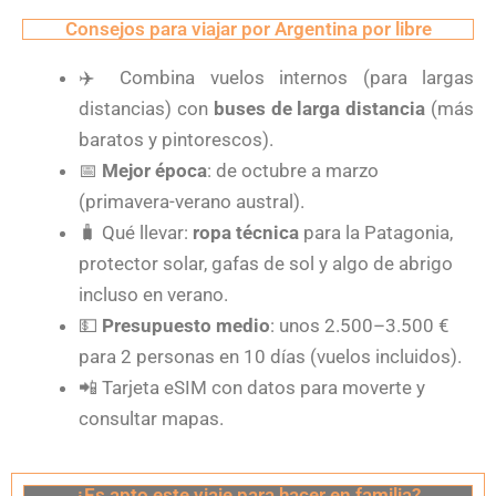
Consejos para viajar por Argentina por libre
✈️
Combina vuelos internos (para largas
distancias) con
buses de larga distancia
(más
baratos y pintorescos).
📅
Mejor época
: de octubre a marzo
(primavera-verano austral).
🧳
Qué llevar:
ropa técnica
para la Patagonia,
protector solar, gafas de sol y algo de abrigo
incluso en verano.
💵
Presupuesto medio
: unos 2.500–3.500 €
para 2 personas en 10 días (vuelos incluidos).
📲
Tarjeta eSIM con datos para moverte y
consultar mapas.
¿Es apto este viaje para hacer en familia?