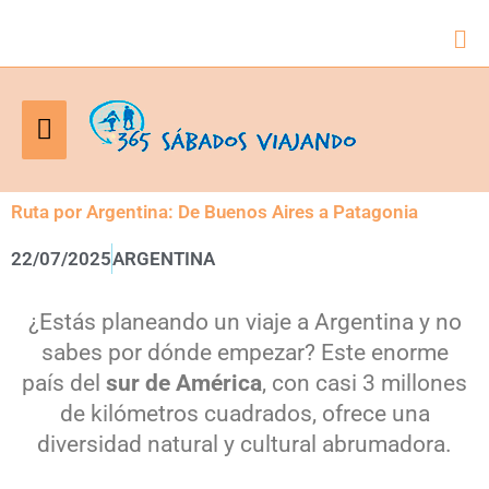
Bus
Menú
principal
Ruta por Argentina: De Buenos Aires a Patagonia
22/07/2025
ARGENTINA
¿Estás planeando un viaje a Argentina y no
sabes por dónde empezar? Este enorme
país del
sur de América
, con casi 3 millones
de kilómetros cuadrados, ofrece una
diversidad natural y cultural abrumadora.