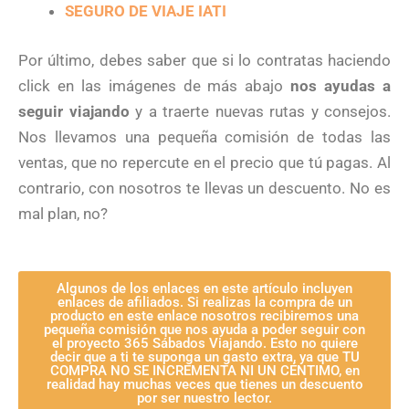
SEGURO DE VIAJE IATI
Por último, debes saber que si lo contratas haciendo
click en las imágenes de más abajo
nos ayudas a
seguir viajando
y a traerte nuevas rutas y consejos.
Nos llevamos una pequeña comisión de todas las
ventas, que no repercute en el precio que tú pagas. Al
contrario, con nosotros te llevas un descuento. No es
mal plan, no?
Algunos de los enlaces en este artículo incluyen
enlaces de afiliados. Si realizas la compra de un
producto en este enlace nosotros recibiremos una
pequeña comisión que nos ayuda a poder seguir con
el proyecto 365 Sábados Viajando. Esto no quiere
decir que a ti te suponga un gasto extra, ya que TU
COMPRA NO SE INCREMENTA NI UN CÉNTIMO, en
realidad hay muchas veces que tienes un descuento
por ser nuestro lector.