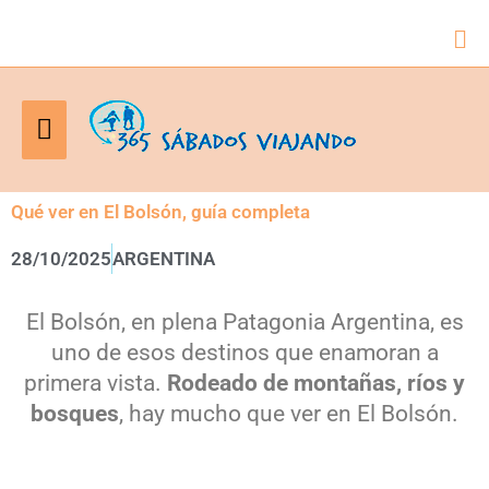
Bus
Menú
principal
Qué ver en El Bolsón, guía completa
28/10/2025
ARGENTINA
El Bolsón, en plena Patagonia Argentina, es
uno de esos destinos que enamoran a
primera vista.
Rodeado de montañas, ríos y
bosques
, hay mucho que ver en El Bolsón.