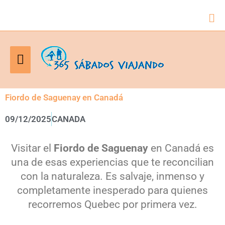
Bus
Menú
principal
Fiordo de Saguenay en Canadá
09/12/2025
CANADA
Visitar el
Fiordo de Saguenay
en Canadá es
una de esas experiencias que te reconcilian
con la naturaleza. Es salvaje, inmenso y
completamente inesperado para quienes
recorremos Quebec por primera vez.