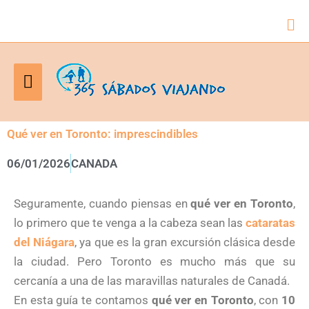
Bus
Menú
principal
Qué ver en Toronto: imprescindibles
06/01/2026
CANADA
Seguramente, cuando piensas en
qué ver en Toronto
,
lo primero que te venga a la cabeza sean las
cataratas
del Niágara
, ya que es la gran excursión clásica desde
la ciudad. Pero Toronto es mucho más que su
cercanía a una de las maravillas naturales de Canadá.
En esta guía te contamos
qué ver en Toronto
, con
10