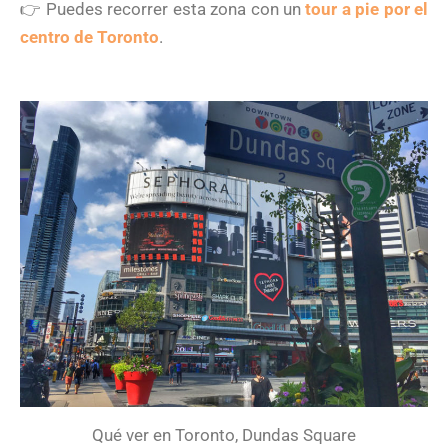
👉 Puedes recorrer esta zona con un
tour a pie por el
centro de Toronto
.
Qué ver en Toronto, Dundas Square