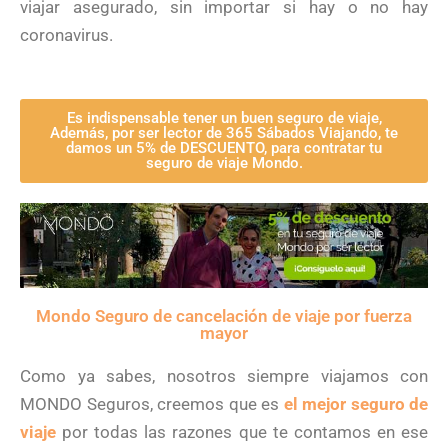
viajar asegurado, sin importar si hay o no hay
coronavirus.
Es indispensable tener un buen seguro de viaje,
Además, por ser lector de 365 Sábados Viajando, te
damos un 5% de DESCUENTO, para contratar tu
seguro de viaje Mondo.
Mondo Seguro de cancelación de viaje por fuerza
mayor
Como ya sabes, nosotros siempre viajamos con
MONDO Seguros, creemos que es
el mejor seguro de
viaje
por todas las razones que te contamos en ese