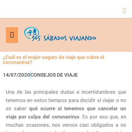
Bus
Menú
principal
¿Cuál es el mejor seguro de viaje que cubre el
coronavirus?
14/07/2020
CONSEJOS DE VIAJE
Una de las principales dudas e incertidumbres que
tenemos en estos tiempos para decidir si viajar o no
es saber
qué ocurre si tenemos que cancelar un
viaje por culpa del coronavirus
. Es por eso que, en
muchas ocasiones, nos vemos casi obligados a no