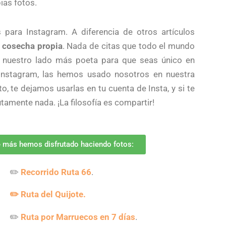
ias fotos.
para Instagram. A diferencia de otros artículos
e cosecha propia
. Nada de citas que todo el mundo
 nuestro lado más poeta para que seas único en
 Instagram, las hemos usado nosotros en nuestra
, te dejamos usarlas en tu cuenta de Insta, y si te
amente nada. ¡La filosofía es compartir!
e más hemos disfrutado haciendo fotos:
✏️
Recorrido Ruta 66
.
✏️ Ruta del Quijote.
✏️
Ruta por Marruecos en 7 días
.