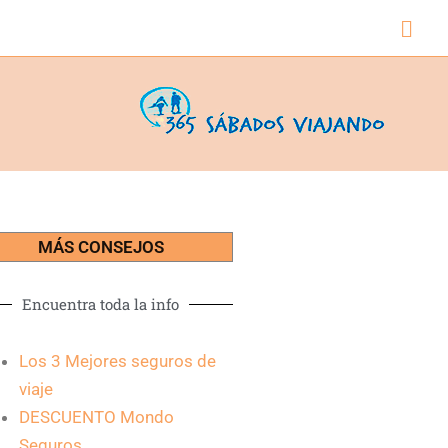
Busc
MÁS CONSEJOS
Encuentra toda la info
Los 3 Mejores seguros de
viaje
DESCUENTO Mondo
Seguros