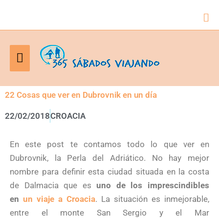
Bus
Menú
principal
22 Cosas que ver en Dubrovnik en un día
22/02/2018
CROACIA
En este post te contamos todo lo que ver en
Dubrovnik, la Perla del Adriático. No hay mejor
nombre para definir esta ciudad situada en la costa
de Dalmacia que es
uno de los imprescindibles
en
un viaje a Croacia
. La situación es inmejorable,
entre el monte San Sergio y el Mar