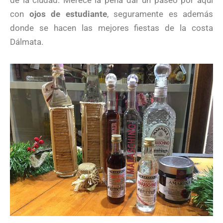
de la ciudad. Merece la pena dar un paseo por aquí
con
ojos de estudiante
, seguramente es además
donde se hacen las mejores fiestas de la costa
Dálmata.