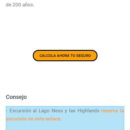
de 200 años.
CALCULA AHORA TU SEGURO
Consejo
- Excursión al Lago Ness y las Highlands
reserva la
excursón en este enlace
.