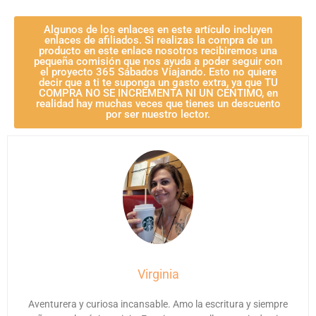
Algunos de los enlaces en este artículo incluyen
enlaces de afiliados. Si realizas la compra de un
producto en este enlace nosotros recibiremos una
pequeña comisión que nos ayuda a poder seguir con
el proyecto 365 Sábados Viajando. Esto no quiere
decir que a ti te suponga un gasto extra, ya que TU
COMPRA NO SE INCREMENTA NI UN CÉNTIMO, en
realidad hay muchas veces que tienes un descuento
por ser nuestro lector.
Virginia
Aventurera y curiosa incansable. Amo la escritura y siempre