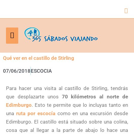
Bus
Menú
principal
Qué ver en el castillo de Stirling
07/06/2018
ESCOCIA
Para hacer una visita al castillo de Stirling, tendrás
que desplazarte unos
70 kilómetros al norte de
Edimburgo
. Esto te permite que lo incluyas tanto en
una
ruta por escocía
como en una excursión desde
Edimburgo. El castillo está situado sobre una colina,
cosa que al llegar a la parte de abajo lo hace una