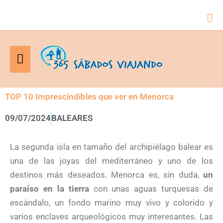
Bus
Menú
principal
TOP 10 Imprescindibles que ver en Menorca
09/07/2024
BALEARES
La segunda isla en tamaño del archipiélago balear es
una de las joyas del mediterráneo y uno de los
destinos más deseados. Menorca es, sin duda,
un
paraíso en la tierra
con unas aguas turquesas de
escándalo, un fondo marino muy vivo y colorido y
varios enclaves arqueológicos muy interesantes. Las