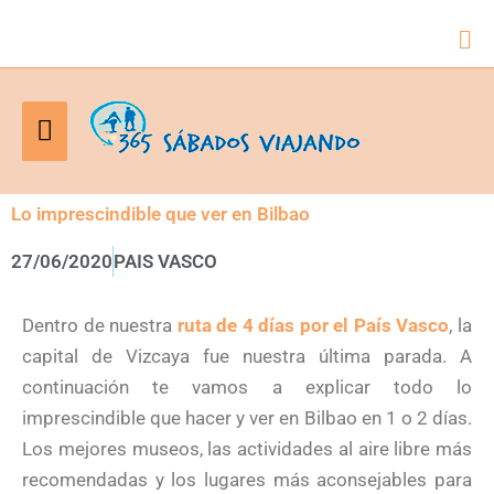
Bus
Menú
principal
Lo imprescindible que ver en Bilbao
27/06/2020
PAIS VASCO
Dentro de nuestra
ruta de 4 días por el País Vasco
, la
capital de Vizcaya fue nuestra última parada. A
continuación te vamos a explicar todo lo
imprescindible que hacer y ver en Bilbao en 1 o 2 días.
Los mejores museos, las actividades al aire libre más
recomendadas y los lugares más aconsejables para