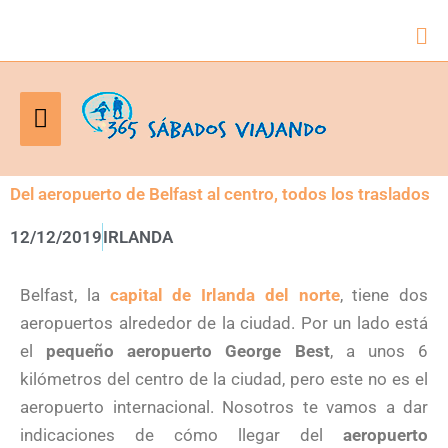
Bus
Menú
principal
Del aeropuerto de Belfast al centro, todos los traslados
12/12/2019
IRLANDA
Belfast, la
capital de Irlanda del norte
, tiene dos
aeropuertos alrededor de la ciudad. Por un lado está
el
pequeño aeropuerto George Best
, a unos 6
kilómetros del centro de la ciudad, pero este no es el
aeropuerto internacional. Nosotros te vamos a dar
indicaciones de cómo llegar del
aeropuerto