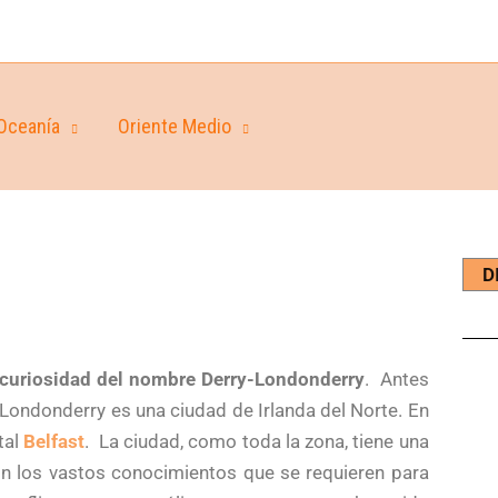
Oceanía
Oriente Medio
D
curiosidad del nombre Derry-Londonderry
.
Antes
-Londonderry es una ciudad de Irlanda del Norte. En
tal
Belfast
.
La ciudad, como toda la zona, tiene una
 sin los vastos conocimientos que se requieren para