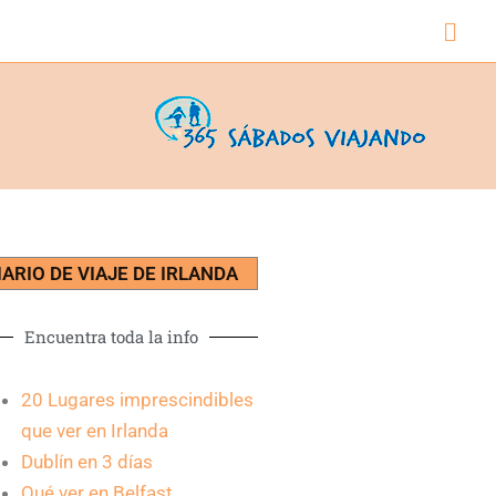
Busc
IARIO DE VIAJE DE IRLANDA
Encuentra toda la info
20 Lugares imprescindibles
que ver en Irlanda
Dublín en 3 días
Qué ver en Belfast