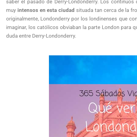
saber el pasado de Derry-Londonderry. Los continuos c
muy
intensos en esta ciudad
situada tan cerca de la fr
originalmente, Londonderry por los londinenses que con
imaginar, los católicos obviaban la parte London para q
duda entre Derry-Londonderry.