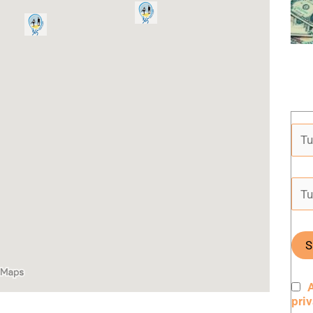
A
pri