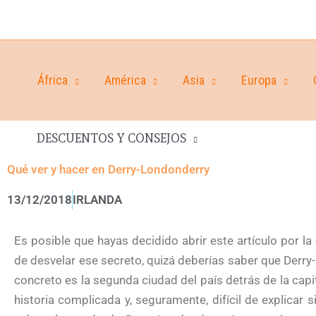
África
América
Asia
Europa
DESCUENTOS Y CONSEJOS
Qué ver y hacer en Derry-Londonderry
13/12/2018
IRLANDA
Es posible que hayas decidido abrir este artículo por la
de desvelar ese secreto, quizá deberías saber que Derry
concreto es la segunda ciudad del país detrás de la capi
historia complicada y, seguramente, difícil de explicar