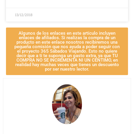
13/12/2018
Algunos de los enlaces en este artículo incluyen
enlaces de afiliados. Si realizas la compra de un
producto en este enlace nosotros recibiremos una
pequeña comisión que nos ayuda a poder seguir con
el proyecto 365 Sábados Viajando. Esto no quiere
decir que a ti te suponga un gasto extra, ya que TU
COMPRA NO SE INCREMENTA NI UN CÉNTIMO, en
realidad hay muchas veces que tienes un descuento
por ser nuestro lector.