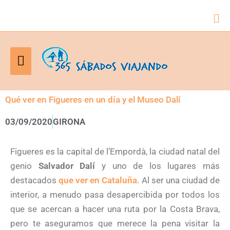
Bus
Menú
principal
Qué ver en Figueres en un día y el Museo Dalí
03/09/2020
GIRONA
Figueres es la capital de l’Empordà, la ciudad natal del
genio
Salvador Dalí
y uno de los lugares más
destacados
que ver en Cataluña
. Al ser una ciudad de
interior, a menudo pasa desapercibida por todos los
que se acercan a hacer una ruta por la Costa Brava,
pero te aseguramos que merece la pena visitar la