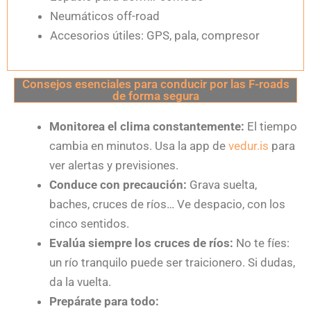
Neumáticos off-road
Accesorios útiles: GPS, pala, compresor
Consejos esenciales para conducir por las F-roads
de forma segura
Monitorea el clima constantemente:
El tiempo
cambia en minutos. Usa la app de
vedur.is
para
ver alertas y previsiones.
Conduce con precaución:
Grava suelta,
baches, cruces de ríos… Ve despacio, con los
cinco sentidos.
Evalúa siempre los cruces de ríos:
No te fíes:
un río tranquilo puede ser traicionero. Si dudas,
da la vuelta.
Prepárate para todo: