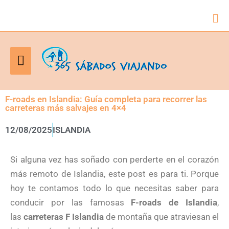
Bus
Menú
principal
F-roads en Islandia: Guía completa para recorrer las
carreteras más salvajes en 4×4
12/08/2025
ISLANDIA
Si alguna vez has soñado con perderte en el corazón
más remoto de Islandia, este post es para ti. Porque
hoy te contamos todo lo que necesitas saber para
conducir por las famosas
F-roads de Islandia
,
las
carreteras F Islandia
de montaña que atraviesan el