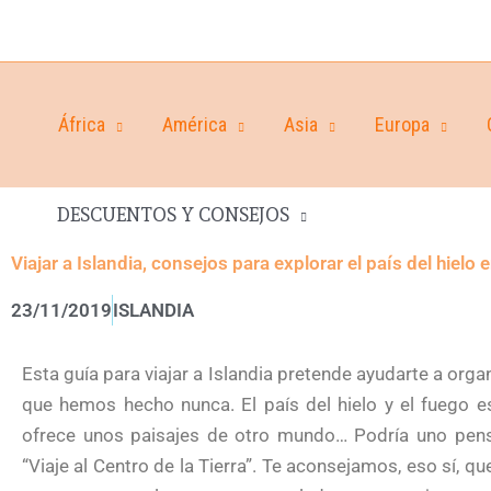
África
América
Asia
Europa
DESCUENTOS Y CONSEJOS
Viajar a Islandia, consejos para explorar el país del hielo 
23/11/2019
ISLANDIA
Esta guía para viajar a Islandia pretende ayudarte a orga
que hemos hecho nunca. El país del hielo y el fuego 
ofrece unos paisajes de otro mundo… Podría uno pensa
“Viaje al Centro de la Tierra”. Te aconsejamos, eso sí, q