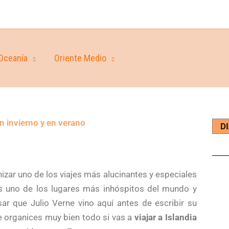
Oceanía
Oriente Medio
en invierno y en verano
D
nizar uno de los viajes más alucinantes y especiales
es uno de los lugares más inhóspitos del mundo y
r que Julio Verne vino aquí antes de escribir su
ue organices muy bien todo si vas a
viajar a Islandia