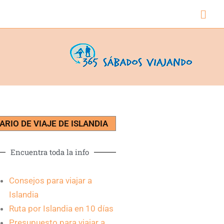
Busc
IARIO DE VIAJE DE ISLANDIA
Encuentra toda la info
Consejos para viajar a
Islandia
Ruta por Islandia en 10 días
Presupuesto para viajar a