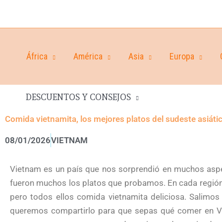
África
América
Asia
Europa
DESCUENTOS Y CONSEJOS
Comida vietnamita, los mejores platos del sudeste asiáti
08/01/2026
VIETNAM
Vietnam es un país que nos sorprendió en muchos asp
fueron muchos los platos que probamos. En cada región 
pero todos ellos comida vietnamita deliciosa. Salimos
queremos compartirlo para que sepas qué comer en Vie