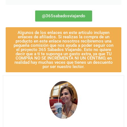
@365sabadosviajando
Algunos de los enlaces en este artículo incluyen
enlaces de afiliados. Si realizas la compra de un
producto en este enlace nosotros recibiremos una
pequeña comisión que nos ayuda a poder seguir con
el proyecto 365 Sábados Viajando. Esto no quiere
decir que a ti te suponga un gasto extra, ya que TU
COMPRA NO SE INCREMENTA NI UN CÉNTIMO, en
realidad hay muchas veces que tienes un descuento
por ser nuestro lector.