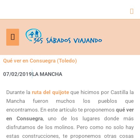
Bus
Menú
principal
Qué ver en Consuegra (Toledo)
07/02/2019
LA MANCHA
Durante la
ruta del quijote
que hicimos por Castilla la
Mancha fueron muchos los pueblos que
encontramos. En este artículo te proponemos
qué ver
en Consuegra
, uno de los lugares donde más
disfrutamos de los molinos. Pero como no solo hay
estas construcciones, te proponemos otras cosas