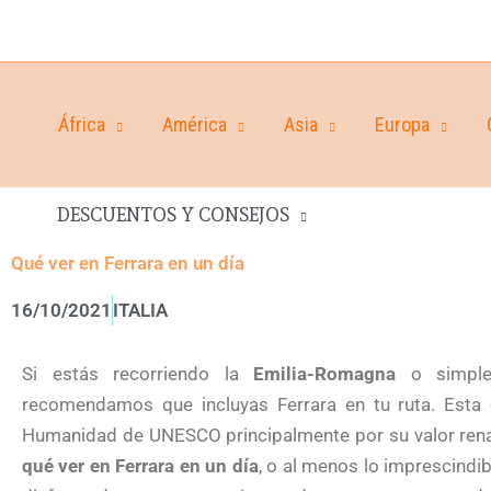
África
América
Asia
Europa
DESCUENTOS Y CONSEJOS
Qué ver en Ferrara en un día
16/10/2021
ITALIA
Si estás recorriendo la
Emilia-Romagna
o simplem
recomendamos que incluyas Ferrara en tu ruta. Esta c
Humanidad de UNESCO principalmente por su valor renac
qué ver en Ferrara en un día
, o al menos lo imprescindi