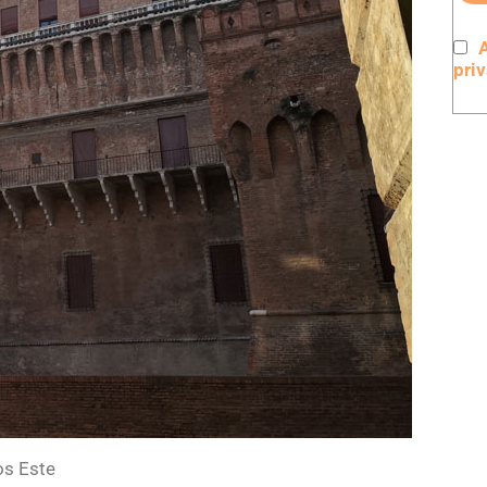
A
pri
los Este