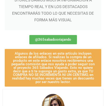
TIEMPO REAL Y EN LOS DESTACADOS
ENCONTRARÁS TODO LO QUE NECESITAS DE
FORMA MÁS VISUAL
@365sabadosviajando
Algunos de los enlaces en este artículo incluyen
enlaces de afiliados. Si realizas la compra de un
producto en este enlace nosotros recibiremos una
pequeña comisión que nos ayuda a poder seguir con
el proyecto 365 Sábados Viajando. Esto no quiere
decir que a ti te suponga un gasto extra, ya que TU
COMPRA NO SE INCREMENTA NI UN CÉNTIMO, en
realidad hay muchas veces que tienes un descuento
por ser nuestro lector.