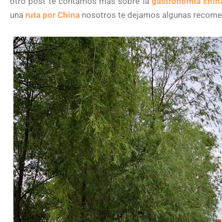
otro post te contamos más sobre la
gastronomía chin
una
ruta por China
nosotros te dejamos algunas recome