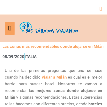
Bus
Menú
principal
Las zonas más recomendables donde alojarse en Milán
08/09/2020
ITALIA
Una de las primeras preguntas que uno se hace
cuando ha decidido
viajar a Milán
es cual es el mejor
barrio para buscar hotel. Nosotros te vamos a
recomendar las
mejores zonas donde alojarse en
Milán
y algunas recomendaciones. Estas sugerencias
te las hacemos con diferentes precios, desde
hoteles