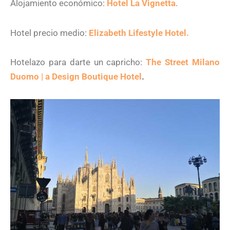
Alojamiento económico:
Hotel La Vignetta
.
Hotel precio medio:
Elizabeth Lifestyle Hotel.
Hotelazo para darte un capricho:
The Street Milano
Duomo | a Design Boutique Hotel
.