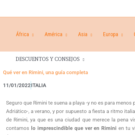
África
América
Asia
Europa
DESCUENTOS Y CONSEJOS
Qué ver en Rimini, una guía completa
11/01/2022
ITALIA
Seguro que Rimini te suena a playa -y no es para menos 
Adriático-, a verano, y por supuesto a fiesta a ritmo ita
de Rimini, ya que es una ciudad que merece la pena vis
contamos
lo imprescindible que ver en Rimini
en tu v