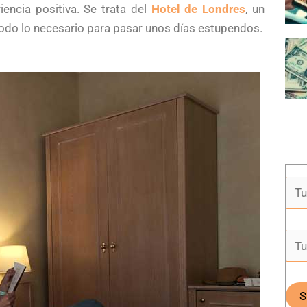
encia positiva. Se trata del
Hotel de Londres
, un
todo lo necesario para pasar unos días estupendos.