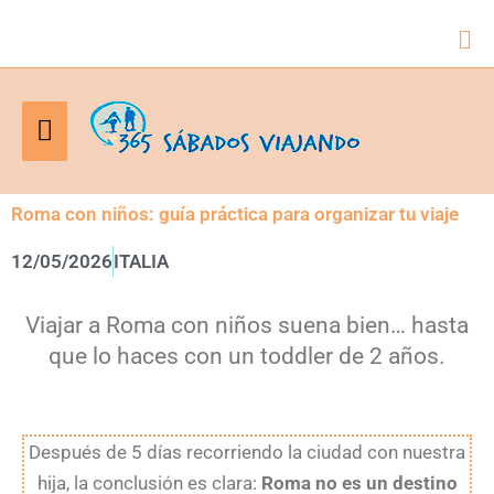
Bus
Menú
principal
Roma con niños: guía práctica para organizar tu viaje
12/05/2026
ITALIA
Viajar a Roma con niños suena bien… hasta
que lo haces con un toddler de 2 años.
Después de 5 días recorriendo la ciudad con nuestra
hija, la conclusión es clara:
Roma no es un destino