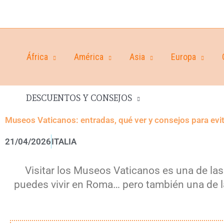
África
América
Asia
Europa
DESCUENTOS Y CONSEJOS
Museos Vaticanos: entradas, qué ver y consejos para evit
21/04/2026
ITALIA
Visitar los Museos Vaticanos es una de la
puedes vivir en Roma… pero también una de la