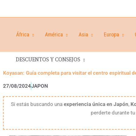
África
América
Asia
Europa
DESCUENTOS Y CONSEJOS
Koyasan: Guía completa para visitar el centro espiritual 
27/08/2024
JAPON
Si estás buscando una
experiencia única en Japón
,
K
perderte durante t