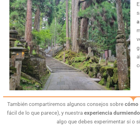
E
s
a
m
v
g
a
c
También compartiremos algunos consejos sobre
cómo 
fácil de lo que parece), y nuestra
experiencia durmiend
algo que debes experimentar sí o s