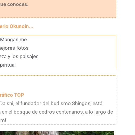
que conoces.
erio Okunoin...
el Manganime
mejores fotos
eza y los paisajes
piritual
ráfico TOP
Daishi, el fundador del budismo Shingon, está
n el bosque de cedros centenarios, a lo largo de
km!