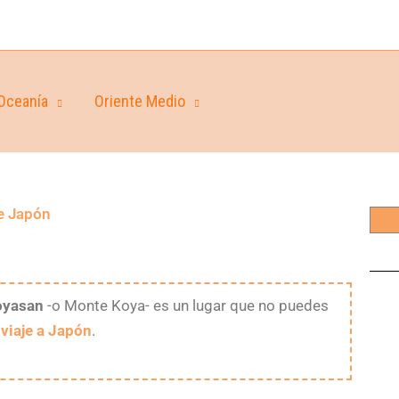
Oceanía
Oriente Medio
de Japón
oyasan
-o Monte Koya- es un lugar que no puedes
u
viaje a Japón
.