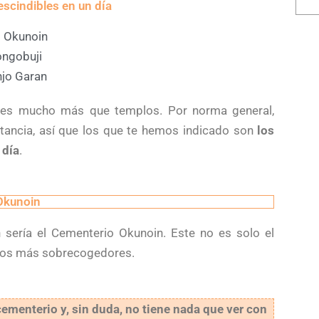
scindibles en un día
 Okunoin
ngobuji
jo Garan
 es mucho más que templos. Por norma general,
stancia, así que los que te hemos indicado son
los
 día
.
Okunoin
 sería el Cementerio Okunoin. Este no es solo el
 los más sobrecogedores.
menterio y, sin duda, no tiene nada que ver con