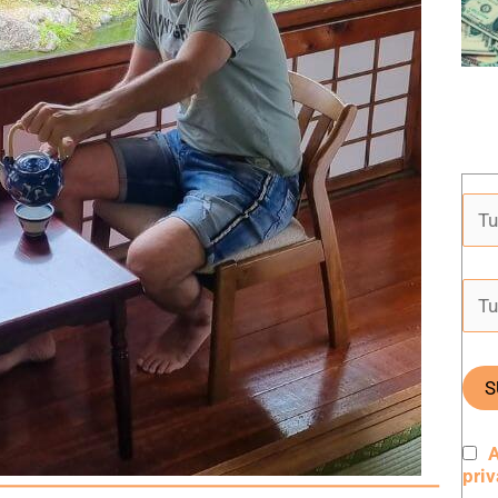
A
pri