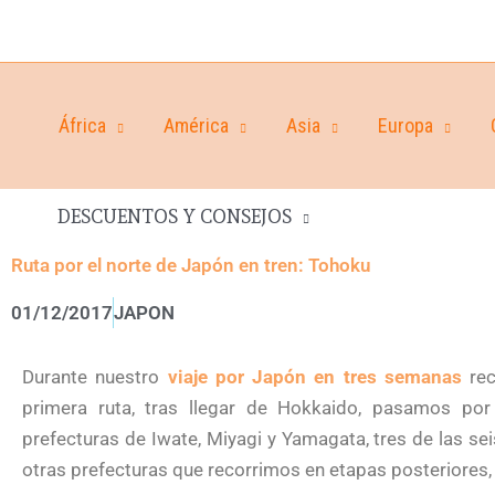
África
América
Asia
Europa
DESCUENTOS Y CONSEJOS
Ruta por el norte de Japón en tren: Tohoku
01/12/2017
JAPON
Durante nuestro
viaje por Japón en tres semanas
re
primera ruta, tras llegar de Hokkaido, pasamos por
prefecturas de Iwate, Miyagi y Yamagata, tres de las s
otras prefecturas que recorrimos en etapas posteriores