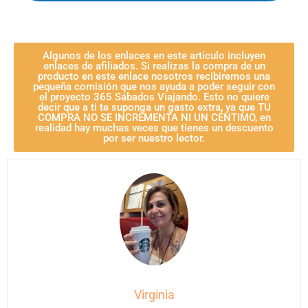
Algunos de los enlaces en este artículo incluyen
enlaces de afiliados. Si realizas la compra de un
producto en este enlace nosotros recibiremos una
pequeña comisión que nos ayuda a poder seguir con
el proyecto 365 Sábados Viajando. Esto no quiere
decir que a ti te suponga un gasto extra, ya que TU
COMPRA NO SE INCREMENTA NI UN CÉNTIMO, en
realidad hay muchas veces que tienes un descuento
por ser nuestro lector.
Virginia