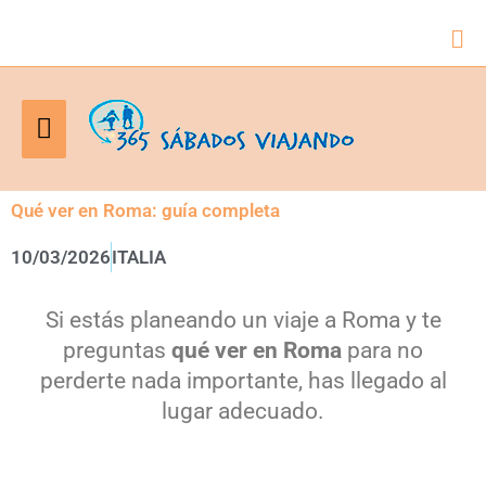
Bus
Menú
principal
Qué ver en Roma: guía completa
10/03/2026
ITALIA
Si estás planeando un viaje a Roma y te
preguntas
qué ver en Roma
para no
perderte nada importante, has llegado al
lugar adecuado.