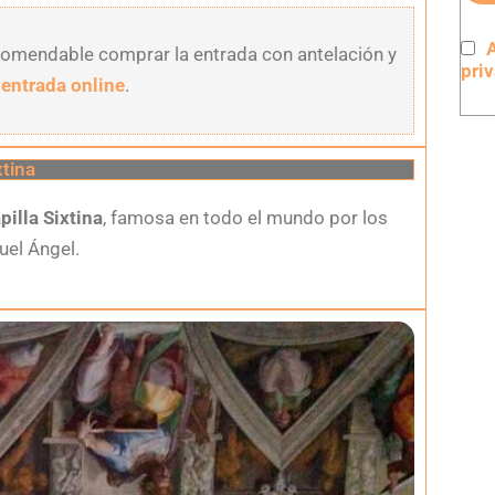
A
comendable comprar la entrada con antelación y
pri
 entrada online
.
xtina
pilla Sixtina
, famosa en todo el mundo por los
uel Ángel.