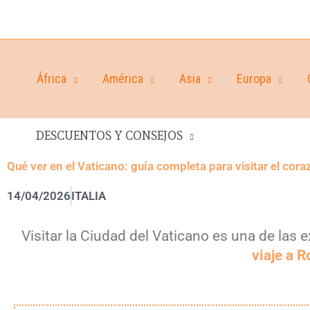
África
América
Asia
Europa
DESCUENTOS Y CONSEJOS
Qué ver en el Vaticano: guía completa para visitar el co
14/04/2026
ITALIA
Visitar la Ciudad del Vaticano es una de las 
viaje a 