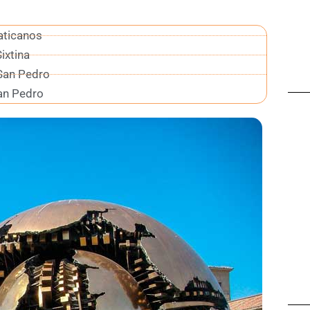
ticanos
Sixtina
 San Pedro
an Pedro