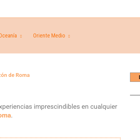
Oceanía
Oriente Medio
razón de Roma
experiencias imprescindibles en cualquier
Roma
.